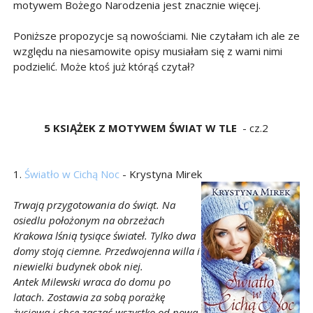
motywem Bożego Narodzenia jest znacznie więcej.
Poniższe propozycje są nowościami. Nie czytałam ich ale ze
względu na niesamowite opisy musiałam się z wami nimi
podzielić. Może ktoś już którąś czytał?
5 KSIĄŻEK Z MOTYWEM ŚWIAT W TLE
- cz.2
1.
Światło w Cichą Noc
- Krystyna Mirek
Trwają przygotowania do świąt. Na
osiedlu położonym na obrzeżach
Krakowa lśnią tysiące świateł. Tylko dwa
domy stoją ciemne. Przedwojenna willa i
niewielki budynek obok niej.
Antek Milewski wraca do domu po
latach. Zostawia za sobą porażkę
życiową i chce zacząć wszystko od nowa.