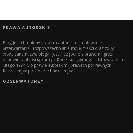
PRAWA AUTORSKIE
Blog jest chroniony prawem autorskim, kopiowanie,
przetwarzanie i rozpowszechnianie mojej treści oraz zdjęć
(podpisane nazwą bloga) jest niezgodne z prawem i grozi
odpowiedzialnością karną z Kodeksu cywilnego, Ustawa z dnia 4
lutego 1994 r. o prawie autorskim i prawach pokrewnych.
Reszta zdjęć pochodzi z banku zdjęć.
OBSERWATORZY