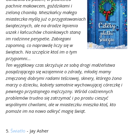
pachnie makowcem, goździkami i
zieloną choinką. Mieszkańcy małego
miasteczka myślą już o przygotowaniach
świątecznych, ale na drodze lepienia
uszek i łańcuchów choinkowych staną
im rodzinne perypetie. Zabiegani
zapomną, co naprawdę liczy się w
świętach. Na szczęście ktoś im o tym
przypomni...
Ten wyjątkowy czas skrzyżuje ze sobą drogi małżeństwa
posądzającego się wzajemnie o zdrady, młodej mamy
zmęczonej dobrymi radami teściowej, sknery, którego żona
marzy o dziecku, kobiety samotnie wychowującej córeczkę i
pewnego przystojnego mężczyzny. Wśród codziennych
problemów trudno się zatrzymać i po prostu cieszyć
wspólnymi chwilami, ale w miasteczku mieszka ktoś, kto
pomoże im na nowo odkryć magię świąt.
5.
Światło
- Jay Asher