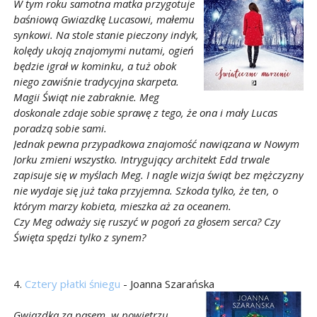
W tym roku samotna matka przygotuje
baśniową Gwiazdkę Lucasowi, małemu
synkowi. Na stole stanie pieczony indyk,
kolędy ukoją znajomymi nutami, ogień
będzie igrał w kominku, a tuż obok
niego zawiśnie tradycyjna skarpeta.
Magii Świąt nie zabraknie. Meg
doskonale zdaje sobie sprawę z tego, że ona i mały Lucas
poradzą sobie sami.
Jednak pewna przypadkowa znajomość nawiązana w Nowym
Jorku zmieni wszystko. Intrygujący architekt Edd trwale
zapisuje się w myślach Meg. I nagle wizja świąt bez mężczyzny
nie wydaje się już taka przyjemna. Szkoda tylko, że ten, o
którym marzy kobieta, mieszka aż za oceanem.
Czy Meg odważy się ruszyć w pogoń za głosem serca? Czy
Święta spędzi tylko z synem?
4.
Cztery płatki śniegu
- Joanna Szarańska
Gwiazdka za pasem, w powietrzu