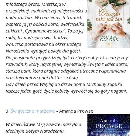
młodszego brata. Mieszkają w
przepięknej, malowniczej miejscowości u
podnóża Tatr. W codziennych trudach
wspiera ją jej babcia Zosia, właścicielka
cukierni „Cynamonowe serca”. To za jej
radą, by podreperować budżet,
wnuczka postanawia na okres Bożego
Narodzenia wynająć pokoje dla gości.
Do pensjonatu przyjeżdżają tylko cztery osoby: ekscentryczny
rozwodnik, który najchętniej wymazałby Święta z kalendarza,
starsza pani, która pragnie odzyskać utracone wspomnienia
oraz tajemnicza pani doktor z córką.
Gdy dzień przed Wigilią do drzwi domu Michaliny zapuka
jeszcze jeden gość, życie kobiety wywróci się do góry nogami.
3.
Świąteczne marzenie
- Amanda Prowse
W dzieciństwie Meg zawsze marzyła o
idealnym Bożym Narodzeniu.