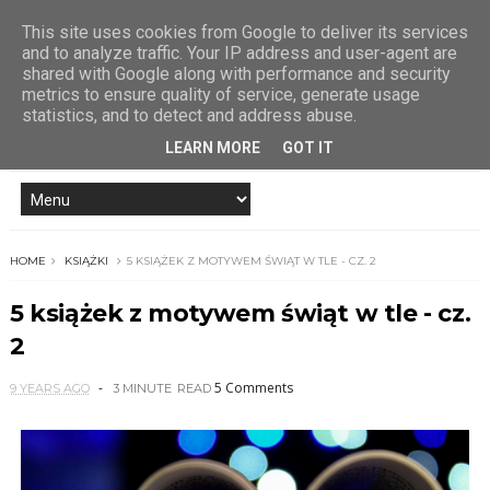
This site uses cookies from Google to deliver its services
and to analyze traffic. Your IP address and user-agent are
shared with Google along with performance and security
metrics to ensure quality of service, generate usage
statistics, and to detect and address abuse.
LEARN MORE
GOT IT
HOME
KSIĄŻKI
5 KSIĄŻEK Z MOTYWEM ŚWIĄT W TLE - CZ. 2
5 książek z motywem świąt w tle - cz.
2
5 Comments
9 YEARS AGO
3 MINUTE
READ