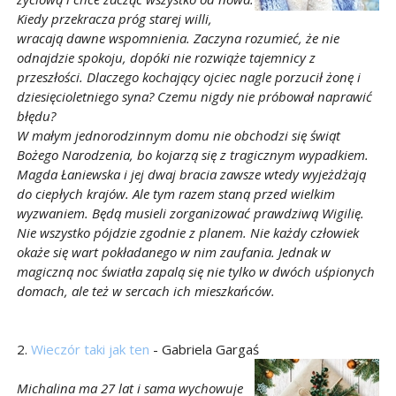
Kiedy przekracza próg starej willi,
wracają dawne wspomnienia. Zaczyna rozumieć, że nie
odnajdzie spokoju, dopóki nie rozwiąże tajemnicy z
przeszłości. Dlaczego kochający ojciec nagle porzucił żonę i
dziesięcioletniego syna? Czemu nigdy nie próbował naprawić
błędu?
W małym jednorodzinnym domu nie obchodzi się świąt
Bożego Narodzenia, bo kojarzą się z tragicznym wypadkiem.
Magda Łaniewska i jej dwaj bracia zawsze wtedy wyjeżdżają
do ciepłych krajów. Ale tym razem staną przed wielkim
wyzwaniem. Będą musieli zorganizować prawdziwą Wigilię.
Nie wszystko pójdzie zgodnie z planem. Nie każdy człowiek
okaże się wart pokładanego w nim zaufania. Jednak w
magiczną noc światła zapalą się nie tylko w dwóch uśpionych
domach, ale też w sercach ich mieszkańców.
2.
Wieczór taki jak ten
- Gabriela Gargaś
Michalina ma 27 lat i sama wychowuje