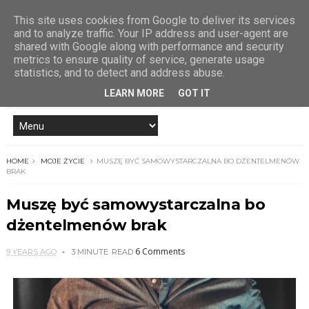
This site uses cookies from Google to deliver its services
and to analyze traffic. Your IP address and user-agent are
shared with Google along with performance and security
metrics to ensure quality of service, generate usage
statistics, and to detect and address abuse.
LEARN MORE
GOT IT
HOME
MOJE ŻYCIE
MUSZĘ BYĆ SAMOWYSTARCZALNA BO DŻENTELMENÓW
BRAK
Muszę być samowystarczalna bo
dżentelmenów brak
6 Comments
9 YEARS AGO
3 MINUTE
READ