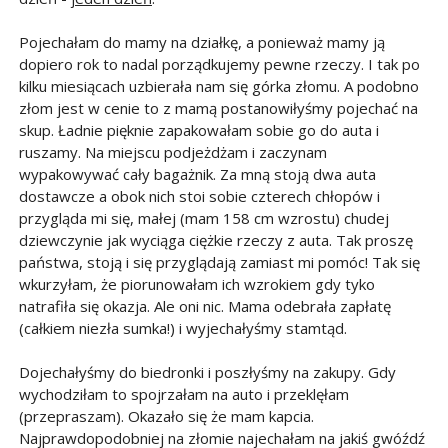
Pojechałam do mamy na działkę, a ponieważ mamy ją
dopiero rok to nadal porządkujemy pewne rzeczy. I tak po
kilku miesiącach uzbierała nam się górka złomu. A podobno
złom jest w cenie to z mamą postanowiłyśmy pojechać na
skup. Ładnie pięknie zapakowałam sobie go do auta i
ruszamy. Na miejscu podjeżdżam i zaczynam
wypakowywać cały bagażnik. Za mną stoją dwa auta
dostawcze a obok nich stoi sobie czterech chłopów i
przygląda mi się, małej (mam 158 cm wzrostu) chudej
dziewczynie jak wyciąga ciężkie rzeczy z auta. Tak proszę
państwa, stoją i się przyglądają zamiast mi pomóc! Tak się
wkurzyłam, że piorunowałam ich wzrokiem gdy tyko
natrafiła się okazja. Ale oni nic. Mama odebrała zapłatę
(całkiem niezła sumka!) i wyjechałyśmy stamtąd.
Dojechałyśmy do biedronki i poszłyśmy na zakupy. Gdy
wychodziłam to spojrzałam na auto i przeklęłam
(przepraszam). Okazało się że mam kapcia.
Najprawdopodobniej na złomie najechałam na jakiś gwóźdź