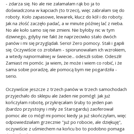
- zdarza się. No ale nie załamałam rąk bo ja to
doświadczona w kapciach (to trzeci), więc zabrałam się do
roboty. Koło zapasowe, lewarek, klucz do kół i do roboty.
Jak na złość zaczęło padać, a w minute później lać z nieba.
No ale koło samo się nie zmieni. Nie byłoby nic w tym
dziwnego, gdyby nie fakt że naprzeciwko stało dwóch
panów i mi się przyglądali. Serio! Zero pomocy. Stali i gapili
się. Oczywiście co zrobiłam - spiorunowałam ich wzrokiem,
a wtedy najnormalniej w świecie... odeszli sobie. Odeszli!
Zamiast mi pomóc. Ja wiem, że może i wiem co robić, i że
sama sobie poradzę, ale pomocą bym nie pogardziła -
serio.
Oczywiście jeszcze z trzech panów w trzech samochodach
przyjechało do sklepu ale żaden nie pomógł. Jak już
kończyłam robotę, przykręcałam śruby to jeden pan
(bardzo przystojny i miły ze Starogardu) zaoferował
pomoc ale co mógł mi pomoc kiedy ja już skończyłam, więc
odpowiedziałam grzecznie "już po robocie, ale dziękuję",
oczywiście z uśmiechem na końcu bo to podobno pomaga