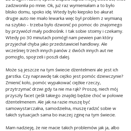
zadzwoniła po mnie. Ok, już raz wymieniałam a to było
blisko domu, spoko idę. Wtedy było kiepsko bo akurat
drugie auto nie miało lewarka więc był problem z wymianą
na szybko - trzeba było dzwonić po pomoc do znajomego
by przywiózł mały podnośnik. I tak sobie stoimy i czekamy.
Wtedy po 30 minutach pomógł nam pewien pan który
przyjechał chyba jako przedstawiciel handlowy. Ale
wcześniej trzech innych panów z dwóch innych aut nie
pomogło, spojrzeli i poszli dalej.
Może są jeszcze na tym świecie dżentelmeni ale jest ich
garstka. Czy naprawdę tak ciężko jest pomóc dziewczynie?
Zmienić koło, pomóc wypakować ciężkie rzeczy,
przytrzymać drzwi gdy ta nie ma rąk? Proszę, niech mój
przyszły facet (jeśli takiego znajdę) będzie choć w połowie
dżentelmenem. Ale jak na razie muszę być
samowystarczalna, samodzielna, muszę radzić sobie w
takich sytuacjach sama bo inaczej zginę na tym świecie.
Mam nadzieję, że nie macie takich problemów jak ja, albo