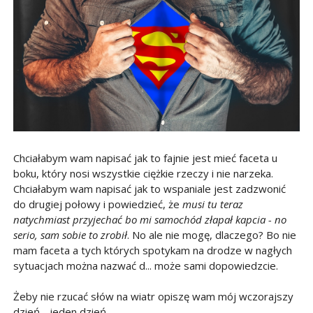
Chciałabym wam napisać jak to fajnie jest mieć faceta u
boku, który nosi wszystkie ciężkie rzeczy i nie narzeka.
Chciałabym wam napisać jak to wspaniale jest zadzwonić
do drugiej połowy i powiedzieć, że
musi tu teraz
natychmiast przyjechać bo mi samochód złapał kapcia - no
serio, sam sobie to zrobił
. No ale nie mogę, dlaczego? Bo nie
mam faceta a tych których spotykam na drodze w nagłych
sytuacjach można nazwać d... może sami dopowiedzcie.
Żeby nie rzucać słów na wiatr opiszę wam mój wczorajszy
dzień -
jeden dzień
.