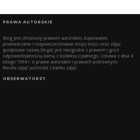
PRAWA AUTORSKIE
Blog jest chroniony prawem autorskim, kopiowanie,
przetwarzanie i rozpowszechnianie mojej treści oraz zdjęć
(podpisane nazwą bloga) jest niezgodne z prawem i grozi
odpowiedzialnością karną z Kodeksu cywilnego, Ustawa z dnia 4
lutego 1994 r. o prawie autorskim i prawach pokrewnych.
Reszta zdjęć pochodzi z banku zdjęć.
OBSERWATORZY