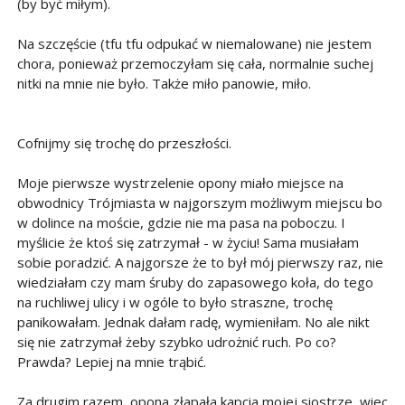
(by być miłym).
Na szczęście (tfu tfu odpukać w niemalowane) nie jestem
chora, ponieważ przemoczyłam się cała, normalnie suchej
nitki na mnie nie było. Także miło panowie, miło.
Cofnijmy się trochę do przeszłości.
Moje pierwsze wystrzelenie opony miało miejsce na
obwodnicy Trójmiasta w najgorszym możliwym miejscu bo
w dolince na moście, gdzie nie ma pasa na poboczu. I
myślicie że ktoś się zatrzymał - w życiu! Sama musiałam
sobie poradzić. A najgorsze że to był mój pierwszy raz, nie
wiedziałam czy mam śruby do zapasowego koła, do tego
na ruchliwej ulicy i w ogóle to było straszne, trochę
panikowałam. Jednak dałam radę, wymieniłam. No ale nikt
się nie zatrzymał żeby szybko udrożnić ruch. Po co?
Prawda? Lepiej na mnie trąbić.
Za drugim razem, opona złapała kapcia mojej siostrze, wiec