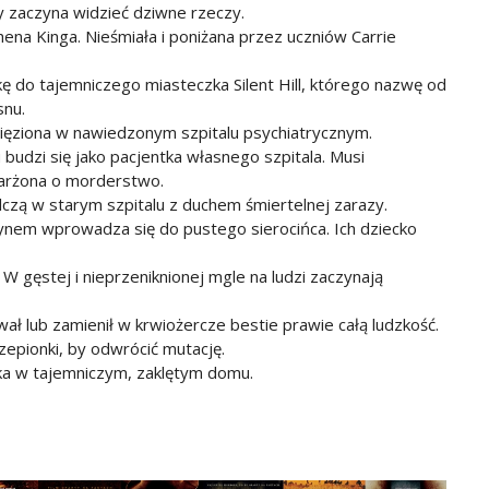
 zaczyna widzieć dziwne rzeczy.
hena Kinga. Nieśmiała i poniżana przez uczniów Carrie
kę do tajemniczego miasteczka Silent Hill, którego nazwę od
snu.
więziona w nawiedzonym szpitalu psychiatrycznym.
budzi się jako pacjentka własnego szpitala. Musi
karżona o morderstwo.
lczą w starym szpitalu z duchem śmiertelnej zarazy.
nem wprowadza się do pustego sierocińca. Ich dziecko
W gęstej i nieprzeniknionej mgle na ludzi zaczynają
ł lub zamienił w krwiożercze bestie prawie całą ludzkość.
epionki, by odwrócić mutację.
rka w tajemniczym, zaklętym domu.