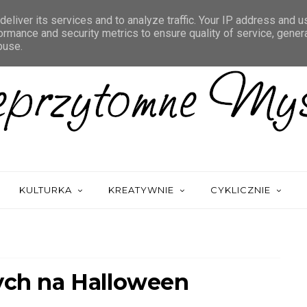
eliver its services and to analyze traffic. Your IP address and 
ormance and security metrics to ensure quality of service, gene
buse.
KULTURKA
KREATYWNIE
CYKLICZNIE
nych na Halloween