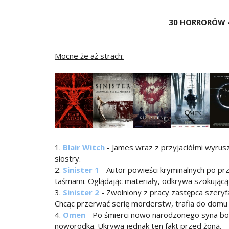
30 HORRORÓW -
Mocne że aż strach:
1.
Blair Witch
- James wraz z przyjaciółmi wyrusz
siostry.
2.
Sinister 1
- Autor powieści kryminalnych po pr
taśmami. Oglądając materiały, odkrywa szokując
3.
Sinister 2
- Zwolniony z pracy zastępca szery
Chcąc przerwać serię morderstw, trafia do domu
4.
Omen
- Po śmierci nowo narodzonego syna bog
noworodka. Ukrywa jednak ten fakt przed żoną.