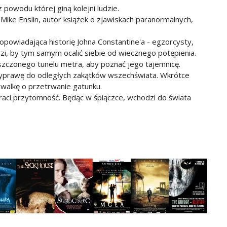
 powodu której giną kolejni ludzie.
Mike Enslin, autor książek o zjawiskach paranormalnych,
 opowiadająca historię Johna Constantine'a - egzorcysty,
dzi, by tym samym ocalić siebie od wiecznego potępienia.
szczonego tunelu metra, aby poznać jego tajemnicę.
yprawę do odległych zakątków wszechświata. Wkrótce
 walkę o przetrwanie gatunku.
traci przytomność. Będąc w śpiączce, wchodzi do świata