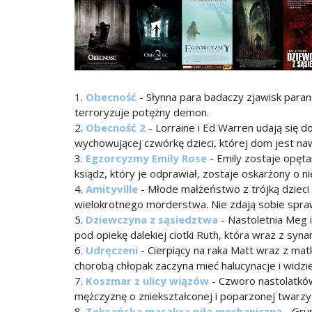
1.
Obecność
- Słynna para badaczy zjawisk para
terroryzuje potężny demon.
2.
Obecność 2
- Lorraine i Ed Warren udają się 
wychowującej czwórkę dzieci, której dom jest na
3.
Egzorcyzmy Emily Rose
- Emily zostaje opęt
ksiądz, który je odprawiał, zostaje oskarżony o 
4.
Amityville
- Młode małżeństwo z trójką dziec
wielokrotnego morderstwa. Nie zdają sobie spraw
5.
Dziewczyna z sąsiedztwa
- Nastoletnia Meg i
pod opiekę dalekiej ciotki Ruth, która wraz z s
6.
Udręczeni
- Cierpiący na raka Matt wraz z ma
chorobą chłopak zaczyna mieć halucynacje i widzi
7.
Koszmar z ulicy wiązów
- Czworo nastolatków
mężczyznę o zniekształconej i poparzonej twarzy
8.
Teksańska masakra piłą mechaniczną
- Gru