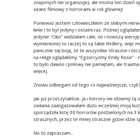
znajomych nie organizuje), ale można ten dzień sp
seans filmowy z horrorami w roli głównej!
Ponieważ jestem człowieczkiem ze słabymi nerwa
kinie i to był jedyny i ostatni raz. Później oglądał
Jedynie "Oko" widziałam całe, no i nowszą wersję "
wymienione) to raczej to są takie thrillery, więc
panicznie się boję, że te wszystkie straszne rzecz
na religii oglądaliśmy "Egzorcyzmy Emily Rose" -
to było dawno i połowy nie pamiętam, ale trauma z
więcej.
Znowu odbiegam od tego co najważniejsze, czyli l
Jak już przeczytaliście, ja i horrory nie idziemy t
zadania zaangażowałam dużo wcześniej moją kuzyn
sporządziła listę 30 horrorów podzielonych na 3 k
strasznych, przez te mniej straszne gdzie idzie s
No to zapraszam...