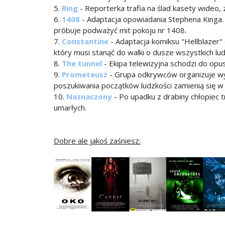
5.
Ring
- Reporterka trafia na ślad kasety wideo, z
6.
1408
- Adaptacja opowiadania Stephena Kinga. 
próbuje podważyć mit pokoju nr 1408.
7.
Constantine
- Adaptacja komiksu "Hellblazer"
który musi stanąć do walki o dusze wszystkich lu
8.
The tunnel
- Ekipa telewizyjna schodzi do opu
9.
Prometeusz
- Grupa odkrywców organizuje w
poszukiwania początków ludzkości zamienią się w
10.
Naznaczony
- Po upadku z drabiny chłopiec 
umarłych.
Dobre ale jakoś zaśniesz: