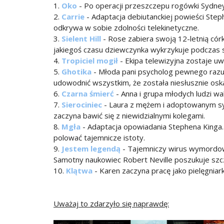
1.
Oko
- Po operacji przeszczepu rogówki Sydney
2.
Carrie
- Adaptacja debiutanckiej powieści Step
odkrywa w sobie zdolności telekinetyczne.
3.
Sielent Hill
- Rose zabiera swoją 12-letnią cór
jakiegoś czasu dziewczynka wykrzykuje podczas 
4.
Tropiciel mogił
- Ekipa telewizyjna zostaje u
5.
Ghotika
- Młoda pani psycholog pewnego razu 
udowodnić wszystkim, że została niesłusznie os
6.
Czarna śmierć
- Anna i grupa młodych ludzi wa
7.
Sierociniec
- Laura z mężem i adoptowanym sy
zaczyna bawić się z niewidzialnymi kolegami.
8.
Mgła
- Adaptacja opowiadania Stephena Kinga. 
polować tajemnicze istoty.
9.
Jestem legendą
- Tajemniczy wirus wymordowa
Samotny naukowiec Robert Neville poszukuje szcz
10.
Klątwa
- Karen zaczyna pracę jako pielęgnia
Uważaj to zdarzyło się naprawdę: