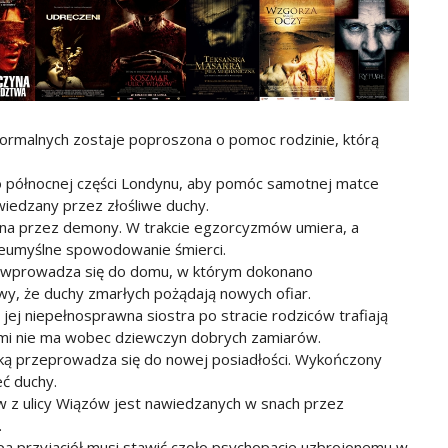
normalnych zostaje poproszona o pomoc rodzinie, którą
do północnej części Londynu, aby pomóc samotnej matce
wiedzany przez złośliwe duchy.
ana przez demony. W trakcie egzorcyzmów umiera, a
nieumyślne spowodowanie śmierci.
i wprowadza się do domu, w którym dokonano
y, że duchy zmarłych pożądają nowych ofiar.
 jej niepełnosprawna siostra po stracie rodziców trafiają
ynami nie ma wobec dziewczyn dobrych zamiarów.
tką przeprowadza się do nowej posiadłości. Wykończony
eć duchy.
 z ulicy Wiązów jest nawiedzanych w snach przez
.
pa przyjaciół musi stawić czoło psychopacie uzbrojonemu w