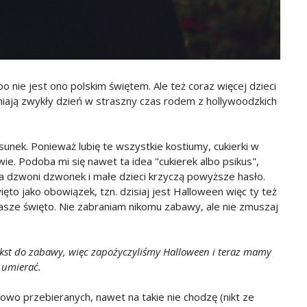
 bo nie jest ono polskim świętem. Ale też coraz więcej dzieci
niają zwykły dzień w straszny czas rodem z hollywoodzkich
unek. Ponieważ lubię te wszystkie kostiumy, cukierki w
ie. Podoba mi się nawet ta idea "cukierek albo psikus",
ia dzwoni dzwonek i małe dzieci krzyczą powyższe hasło.
ięto jako obowiązek, tzn. dzisiaj jest Halloween więc ty też
 nasze święto. Nie zabraniam nikomu zabawy, ale nie zmuszaj
ekst do zabawy, więc zapożyczyliśmy Halloween i teraz mamy
 umierać.
owo przebieranych, nawet na takie nie chodzę (nikt ze