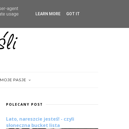
user-agent
rate usage
LEARN MORE
GOT IT
MOJE PASJE
POLECANY POST
Lato, nareszcie jesteś! - czyli
słoneczna bucket lista