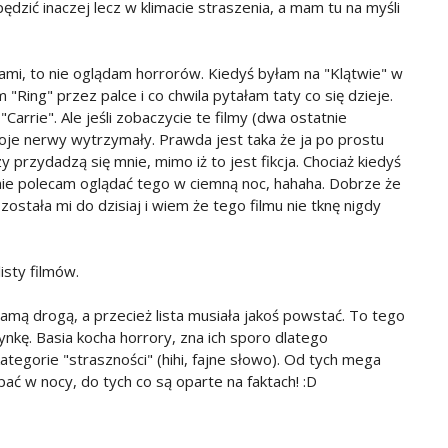
ędzić inaczej lecz w klimacie straszenia, a mam tu na myśli
mi, to nie oglądam horrorów. Kiedyś byłam na "Klątwie" w
am "Ring" przez palce i co chwila pytałam taty co się dzieje.
Carrie". Ale jeśli zobaczycie te filmy (dwa ostatnie
 moje nerwy wytrzymały. Prawda jest taka że ja po prostu
y przydadzą się mnie, mimo iż to jest fikcja. Chociaż kiedyś
 nie polecam oglądać tego w ciemną noc, hahaha. Dobrze że
ostała mi do dzisiaj i wiem że tego filmu nie tknę nigdy
isty filmów.
ą samą drogą, a przecież lista musiała jakoś powstać. To tego
kę. Basia kocha horrory, zna ich sporo dlatego
ategorie "straszności" (hihi, fajne słowo). Od tych mega
pać w nocy, do tych co są oparte na faktach! :D