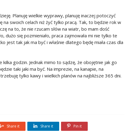
ieję. Planuję wielkie wyprawy, planuję inaczej potoczyć
ę na swoich celach niż żyć tylko pracą. Tak, to będzie rok w
liczę na to, że nie rzucam słów na wiatr, bo mam dość
ło, dużo się pozmieniało, praca zajmowała mi nie tylko te
ko jest tak jak ma być i właśnie dlatego będę miała czas dla
 kilka godzin. Jednak mimo to sądzę, że obojętnie jak go
ędzie taki jaki ma być. Na imprezie, na kanapie, na
rzebuję tylko kawy i wielkich planów na najbliższe 365 dni.
Share it
Share it
Pin it