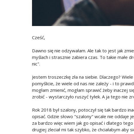
Cześć,
Dawno się nie odzywałam. Ale tak to jest jak zmie
myślach i strasznie zabiera czas. To takie małe d
nic".
Jestem troszeczkę zła na siebie. Dlaczego? Wiele 
pomyślicie, że wiele od nas nie zależy - i to praw
mogłam zmienić, mogłam sprawić żeby inaczej się
zrobić - wystarczyło ruszyć tyłek. A ja tego nie zr
Rok 2018 był szalony, potoczył się tak bardzo in
opisać. Gdzie słowo "szalony" wcale nie oddaje 
za bardzo więc wiem jak go opisać i dlatego tego n
drugiej zleciał mi tak szybko, że chciałabym aby