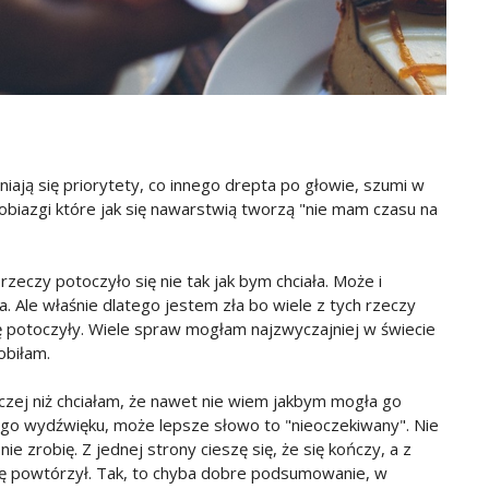
niają się priorytety, co innego drepta po głowie, szumi w
robiazgi które jak się nawarstwią tworzą "nie mam czasu na
rzeczy potoczyło się nie tak jak bym chciała. Może i
da. Ale właśnie dlatego jestem zła bo wiele z tych rzeczy
 potoczyły. Wiele spraw mogłam najzwyczajniej w świecie
obiłam.
aczej niż chciałam, że nawet nie wiem jakbym mogła go
jego wydźwięku, może lepsze słowo to "nieoczekiwany". Nie
ie zrobię. Z jednej strony cieszę się, że się kończy, a z
 się powtórzył. Tak, to chyba dobre podsumowanie, w