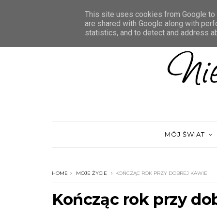
HOME
O MNIE
KONTAKT
MOJE KSIĄŻKI
This site uses cookies from Google to d
are shared with Google along with perf
statistics, and to detect and address a
MÓJ ŚWIAT
HOME
MOJE ŻYCIE
KOŃCZĄC ROK PRZY DOBREJ KAWIE
Kończąc rok przy do