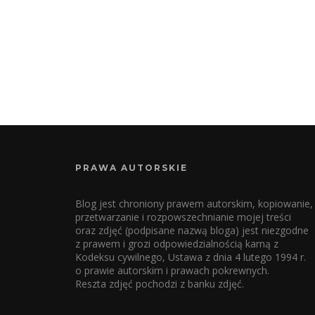
PRAWA AUTORSKIE
Blog jest chroniony prawem autorskim, kopiowanie,
przetwarzanie i rozpowszechnianie mojej treści
oraz zdjęć (podpisane nazwą bloga) jest niezgodne
z prawem i grozi odpowiedzialnością karną z
Kodeksu cywilnego, Ustawa z dnia 4 lutego 1994 r.
o prawie autorskim i prawach pokrewnych.
Reszta zdjęć pochodzi z banku zdjęć.