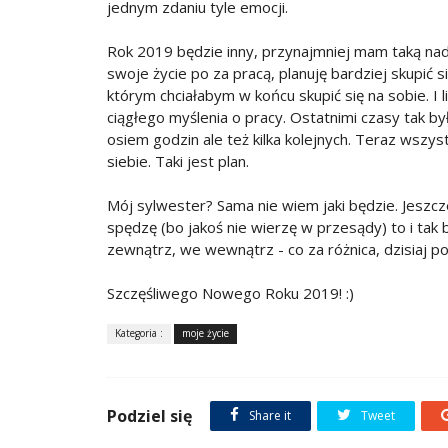
jednym zdaniu tyle emocji.
Rok 2019 będzie inny, przynajmniej mam taką nadz
swoje życie po za pracą, planuję bardziej skupić si
którym chciałabym w końcu skupić się na sobie. I 
ciągłego myślenia o pracy. Ostatnimi czasy tak by
osiem godzin ale też kilka kolejnych. Teraz wszyst
siebie. Taki jest plan.
Mój sylwester? Sama nie wiem jaki będzie. Jeszcze
spędzę (bo jakoś nie wierzę w przesądy) to i tak b
zewnątrz, we wewnątrz - co za różnica, dzisiaj pot
Szczęśliwego Nowego Roku 2019! :)
Kategoria :
moje życie
Podziel się
Share it
Tweet