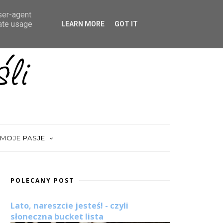
user-agent
rate usage
LEARN MORE
GOT IT
MOJE PASJE
POLECANY POST
Lato, nareszcie jesteś! - czyli
słoneczna bucket lista