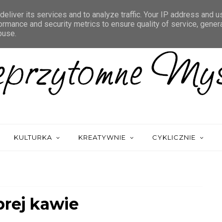
eliver its services and to analyze traffic. Your IP address and 
ormance and security metrics to ensure quality of service, gene
buse.
KULTURKA
KREATYWNIE
CYKLICZNIE
brej kawie