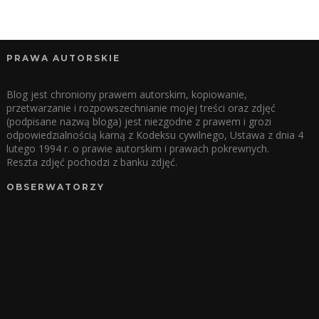
PRAWA AUTORSKIE
Blog jest chroniony prawem autorskim, kopiowanie,
przetwarzanie i rozpowszechnianie mojej treści oraz zdjęć
(podpisane nazwą bloga) jest niezgodne z prawem i grozi
odpowiedzialnością karną z Kodeksu cywilnego, Ustawa z dnia 4
lutego 1994 r. o prawie autorskim i prawach pokrewnych.
Reszta zdjęć pochodzi z banku zdjęć.
OBSERWATORZY