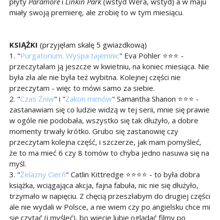
płyty
Paramore
i
Linkin Park
(wstyd Wera, wstyd) a w maju
miały swoją premierę, ale zrobię to w tym miesiącu.
KSIĄŻKI
(przyjęłam skalę 5 gwiazdkową)
1. "
Purgatorium. Wyspa tajemnic
" Eva Pohler ⭐⭐⭐ -
przeczytałam ją jeszcze w kwietniu, na koniec miesiąca. Nie
była zła ale nie była też wybitna. Kolejnej części nie
przeczytam - więc to mówi samo za siebie.
2. "
Czas Żniw
" i "
Zakon mimów
" Samantha Shanon ⭐⭐⭐ -
zastanawiam się co ludzie widzą w tej serii, mnie się prawie
w ogóle nie podobała, wszystko się tak dłużyło, a dobre
momenty trwały krótko. Grubo się zastanowię czy
przeczytam kolejna część, i szczerze, jak mam pomyśleć,
że to ma mieć 6 czy 8 tomów to chyba jedno nasuwa się na
myśl.
3. "
Żelazny Cierń
" Catlin Kittredge ⭐⭐⭐⭐ - to była dobra
książka, wciągająca akcja, fajna fabuła, nic nie się dłużyło,
trzymało w napięciu. Z chęcią przeszłabym do drugiej części
ale nie wydali w Polsce, a nie wiem czy po angielsku chce mi
się czytać (i myśleć), bo wiecie lubię oglądać filmy po