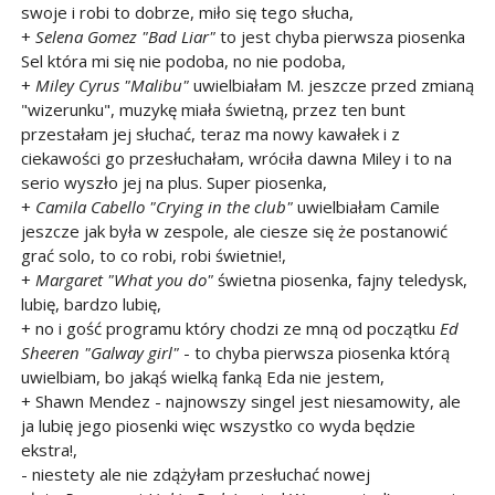
swoje i robi to dobrze, miło się tego słucha,
+
Selena Gomez "Bad Liar"
to jest chyba pierwsza piosenka
Sel która mi się nie podoba, no nie podoba,
+
Miley Cyrus "Malibu"
uwielbiałam M. jeszcze przed zmianą
"wizerunku", muzykę miała świetną, przez ten bunt
przestałam jej słuchać, teraz ma nowy kawałek i z
ciekawości go przesłuchałam, wróciła dawna Miley i to na
serio wyszło jej na plus. Super piosenka,
+
Camila Cabello "Crying in the club"
uwielbiałam Camile
jeszcze jak była w zespole, ale ciesze się że postanowić
grać solo, to co robi, robi świetnie!,
+
Margaret "What you do"
świetna piosenka, fajny teledysk,
lubię, bardzo lubię,
+ no i gość programu który chodzi ze mną od początku
Ed
Sheeren "Galway girl"
- to chyba pierwsza piosenka którą
uwielbiam, bo jakąś wielką fanką Eda nie jestem,
+ Shawn Mendez - najnowszy singel jest niesamowity, ale
ja lubię jego piosenki więc wszystko co wyda będzie
ekstra!,
- niestety ale nie zdążyłam przesłuchać nowej