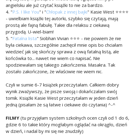
angielsku ale już czytać książki to nie za bardzo.
4. "
P.S. I like You
" i "
Chłopak z innej bajki
" Kasie West ⭐⭐⭐⭐
- uwielbiam książki tej autorki, szybko się czytają, mają
prostą ale fajną fabułę. Takie dla relaksu z ciekawą
przygodą. U-wiel-biam!
5. "
Fatalna lista
" Siobhan Vivian ⭐⭐⭐ - nie powiem że nie
była ciekawa, szczególnie zachęcił mnie opis bo chciałam
wiedzieć jak się skończy sprawa z ową fatalną listą, ale
końcówka to... nawet nie wiem co napisać. Nie
spodziewałam się takiego zakończenia. Masakra. Tak
zostało zakończone, że właściwie nie wiem nic.
Czyli w sumie 6-7 książek przeczytałam. Całkiem dobry
wynik zważywszy, że pisze swoją i dokańczałam swój
tomik. Książki Kasie West przeczytałam w jeden dzień
jedną (pisałam że są łatwe i ciekawe do czytania) ^-^
FILMY
(tu przyjęłam system szkolnych ocen czyli od 1 do 6,
gdzie 6 to takie który mogłabym oglądać na okrągło, dzień
w dzień, i nadal by mi się nie znudziły)