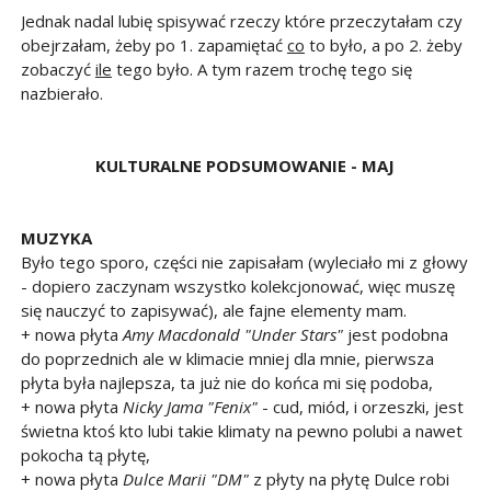
Jednak nadal lubię spisywać rzeczy które przeczytałam czy
obejrzałam, żeby po 1. zapamiętać
co
to było, a po 2. żeby
zobaczyć
ile
tego było. A tym razem trochę tego się
nazbierało.
KULTURALNE PODSUMOWANIE - MAJ
MUZYKA
Było tego sporo, części nie zapisałam (wyleciało mi z głowy
- dopiero zaczynam wszystko kolekcjonować, więc muszę
się nauczyć to zapisywać), ale fajne elementy mam.
+ nowa płyta
Amy Macdonald "Under Stars"
jest podobna
do poprzednich ale w klimacie mniej dla mnie, pierwsza
płyta była najlepsza, ta już nie do końca mi się podoba,
+ nowa płyta
Nicky Jama "Fenix"
- cud, miód, i orzeszki, jest
świetna ktoś kto lubi takie klimaty na pewno polubi a nawet
pokocha tą płytę,
+ nowa płyta
Dulce Marii "DM"
z płyty na płytę Dulce robi