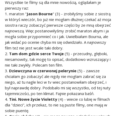
Wszystkie te filmy są dla mnie nowością, oglądałam je
pierwszy raz:
1. maraton "
Jason Bourne
" (3) - zrobiłyśmy sobie z siostrą
w któryś wieczór, bo już nie mogłam dłużnej czekać aż moja
siostra raczy zobaczyć pierwsze części by ze mną obejrzeć
najnowszą. Więc postanowiłyśmy zrobić maraton abym i ja
mogła sobie przypomnieć co i jak. Uwielbiałam Bourna, ale
jak widać po ocenie chyba mi się odwidziało. A najnowszy
film też nie jest wcale taki dobry.
2.
Tam dom gdzie serce Twoje
(5) - przecudny, głęboki,
niesamowity, tak mogę to opisać, dodatkowo wzruszający i
nie taki zwykły. Polecam ten film.
3.
Dziewczyna w czerwonej pelerynie
(5) - zawsze
chciałam go zobaczyć ale nigdy nie mogłam zabrać się za
niego, aż tu nagle leci w tv wiec postanowiłam obejrzeć, i
był naprawdę dobry. Podobało mi się wszystko, od tej nuty
tajemniczości, po ten klimat. Fajnie pokazana baśń.
4.
Tini. Nowe życie Violetty
(4) - wiecie co lubię w filmach
dla "dzieci", ich przekaz, to nie są puste filmy, one mają w
sobie puentę.