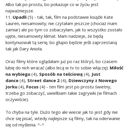
Albo tak po prostu, bo pokazuje co w życiu jest
najważniejsze.
11.
Upadli
(5) - tak, tak, film na podstawie książki Kate
Lauren, niesamowity; nie czytałam jeszcze (chociaż mam
zamiar) ale po tym co zobaczyłam, jak to wszystko zostało
ujęte, niesamowity klimat. Mam nadzieje, że będą
kontynuowali tą serię, bo głupio będzie jeśli zaprzestaną
tak jak Dary Anioła.
Oraz filmy które oglądałam już po raz któryś, bo czasem
lubię do nich wracać (albo lecą w tv to sobie włączę):
Miłość
na wybiegu
(4),
Sposób na teściową
(4),
Just
dance
(4),
Street dance 2
(4),
Dziewczyny z Nowego
Jorku
(4),
Focus
(4) - ten film jest po prostu świetny,
trzeba go zobaczyć, uwielbiam takie zagrywki (w filmach
oczywiście).
To chyba na tyle. Dużo tego ale wiecie jak to jest gdy nie
chce się pisać, wtedy najlepsze są filmy, tak na oderwanie
się od myślenia. ^-^