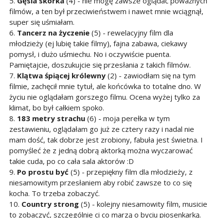
5.
Gęsia skórka
(4) - nie mogę zawsze oglądać poważnych
filmów, a ten był przeciwieństwem i nawet mnie wciągnął,
super się uśmiałam.
6.
Tancerz na życzenie
(5) - rewelacyjny film dla
młodzieży (ej lubię takie filmy), fajna zabawa, ciekawy
pomysł, i dużo uśmiechu. No i oczywiście puenta.
Pamiętajcie, doszukujcie się przesłania z takich filmów.
7.
Klątwa śpiącej królewny
(2) - zawiodłam się na tym
filmie, zachęcił mnie tytuł, ale końcówka to totalne dno. W
życiu nie oglądałam gorszego filmu. Ocena wyżej tylko za
klimat, bo był całkiem spoko.
8.
183 metry strachu
(6) - moja perełka w tym
zestawieniu, oglądałam go już ze cztery razy i nadal nie
mam dość, tak dobrze jest zrobiony, fabuła jest świetna. I
pomyśleć że z jedną dobrą aktorką można wyczarować
takie cuda, po co cała sala aktorów :D
9.
Po prostu być
(5) - przepiękny film dla młodzieży, z
niesamowitym przesłaniem aby robić zawsze to co się
kocha. To trzeba zobaczyć.
10.
Country strong
(5) - kolejny niesamowity film, musicie
to zobaczyć, szczególnie ci co marzą o byciu piosenkarką.