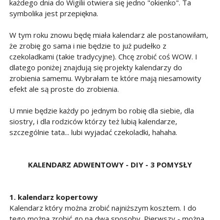
każdego dnia do Wigilii otwiera się jedno "okienko". Ta
symbolika jest przepiękna.
W tym roku znowu będę miała kalendarz ale postanowiłam,
że zrobię go sama i nie będzie to już pudełko z
czekoladkami (takie tradycyjne). Chcę zrobić coś WOW. I
dlatego poniżej znajdują się projekty kalendarzy do
zrobienia samemu. Wybrałam te które mają niesamowity
efekt ale są proste do zrobienia.
U mnie będzie każdy po jednym bo robię dla siebie, dla
siostry, i dla rodziców którzy też lubią kalendarze,
szczególnie tata... lubi wyjadać czekoladki, hahaha.
KALENDARZ ADWENTOWY - DIY - 3 POMYSŁY
1. kalendarz kopertowy
Kalendarz który można zrobić najniższym kosztem. I do
tego można zrobić go na dwa sposoby. Pierwszy - można