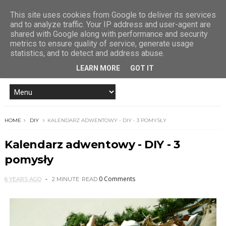
This site uses cookies from Google to deliver its services
and to analyze traffic. Your IP address and user-agent are
shared with Google along with performance and security
metrics to ensure quality of service, generate usage
statistics, and to detect and address abuse.
LEARN MORE
GOT IT
HOME
DIY
KALENDARZ ADWENTOWY - DIY - 3 POMYSŁY
Kalendarz adwentowy - DIY - 3
pomysły
0 Comments
6 YEARS AGO
2 MINUTE
READ