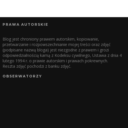
PRAWA AUTORSKIE
Blog jest chroniony prawem autorskim, kopiowanie,
przetwarzanie i rozpowszechnianie mojej treści oraz zdjęć
(podpisane nazwą bloga) jest niezgodne z prawem i grozi
odpowiedzialnością karną z Kodeksu cywilnego, Ustawa z dnia 4
lutego 1994 r. o prawie autorskim i prawach pokrewnych.
Reszta zdjęć pochodzi z banku zdjęć.
OBSERWATORZY