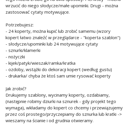
wrzucić do niego słodycze/małe upominki. Drugi - można
zastosować cytaty motywujące.
Potrzebujesz:
- 24 koperty, można kupić lub zrobić samemu (wzory
kopert łatwo znaleźć w przeglądarce - "koperta szablon")
- słodycze/upominki lub 24 motywujące cytaty
- sznurki/klamerki
- nożyczki
- kijek/patyk/wieszak/ramka/kratka
- ozdoby, wstążki do dekoracji kopert (według gustu)
- drukarka/ chyba że ktoś sam umie rysować koperty
Jak zrobić?
Drukujemy szablony, wycinamy koperty, ozdabiamy,
(następnie robimy dziurki na sznurek - gdy projekt tego
wymaga), wkładamy do kopert co chcemy i przewiązujemy
przez coś prostego/przyczepiamy do sznurka lub kratki ->
wieszamy na ścianie i od grudnia otwieramy.