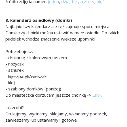
źródło zdjęcia numer:
jeden
,
dwa
,
trzy
,
cztery
,
pięć
3. kalendarz osiedlowy (domki)
Najfajniejszy kalendarz ale też zajmuje sporo miejsca.
Domki czy choinki można ustawić w małe osiedle. Do takich
pudełek wchodzą znaczenie większe upominki.
Potrzebujesz:
- drukarkę z kolorowym tuszem
- nożyczki
- sznurek
- kijek/patyk/wieszak
- klej
- szablony domków (poniżej)
Do miasteczka dorzucam jeszcze choinkę ->
LINK
Jak zrobi?
Drukujemy, wycinamy, sklejamy, wkładamy podarek,
zawieszamy lub ustawiamy i gotowe.