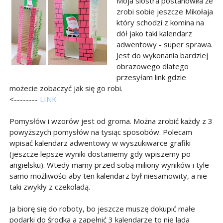
Moja siostra postanowiła że
zrobi sobie jeszcze Mikołaja
który schodzi z komina na
dół jako taki kalendarz
adwentowy - super sprawa.
Jest do wykonania bardziej
obrazowego dlatego
przesyłam link gdzie
możecie zobaczyć jak się go robi.
<--------
LINK
Pomysłów i wzorów jest od groma. Można zrobić każdy z 3
powyższych pomysłów na tysiąc sposobów. Polecam
wpisać kalendarz adwentowy w wyszukiwarce grafiki
(jeszcze lepsze wyniki dostaniemy gdy wpiszemy po
angielsku). Wtedy mamy przed sobą miliony wyników i tyle
samo możliwości aby ten kalendarz był niesamowity, a nie
taki zwykły z czekoladą.
Ja biorę się do roboty, bo jeszcze muszę dokupić małe
podarki do środka a zapełnić 3 kalendarze to nie lada