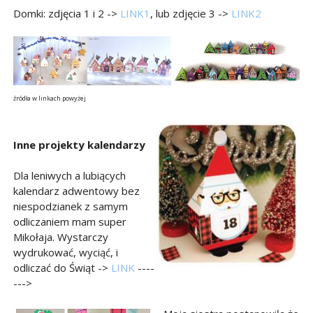
Domki: zdjęcia 1 i 2 ->
LINK1
, lub zdjęcie 3 ->
LINK2
źródła w linkach powyżej
Inne projekty kalendarzy
Dla leniwych a lubiących
kalendarz adwentowy bez
niespodzianek z samym
odliczaniem mam super
Mikołaja. Wystarczy
wydrukować, wyciąć, i
odliczać do Świąt ->
LINK
----
--->